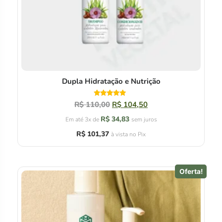
Dupla Hidratação e Nutrição
Avaliação
R$
110,00
R$
104,50
5.00
de 5
R$
34,83
Em até 3x de
sem juros
R$
101,37
à vista no Pix
Oferta!