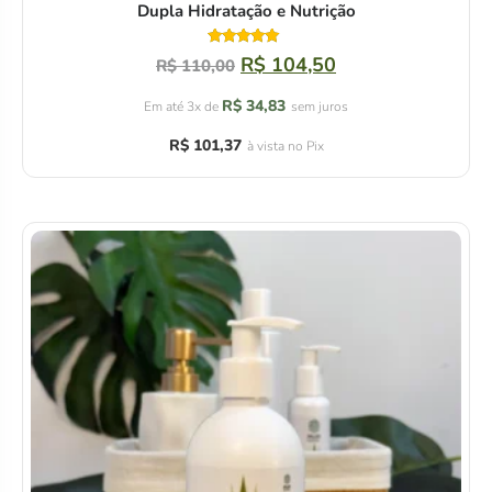
Dupla Hidratação e Nutrição
Avaliação
R$
104,50
R$
110,00
5.00
de 5
R$
34,83
Em até 3x de
sem juros
R$
101,37
à vista no Pix