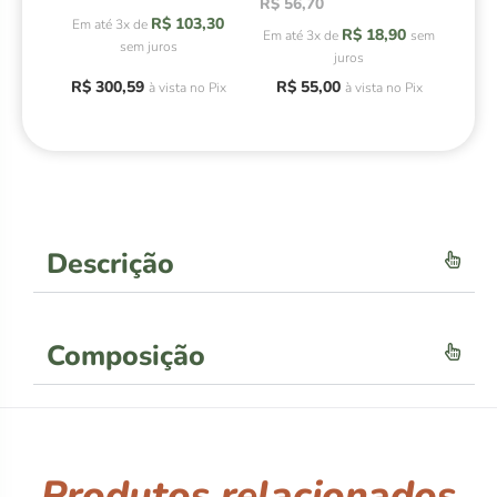
R$
56,70
Avaliação
de 5
4.78
R$
103,30
Em até 3x de
R$
18,90
de 5
Em até 3x de
sem
sem juros
juros
R$
300,59
R$
55,00
à vista no Pix
à vista no Pix
Descrição
Composição
Produtos relacionados