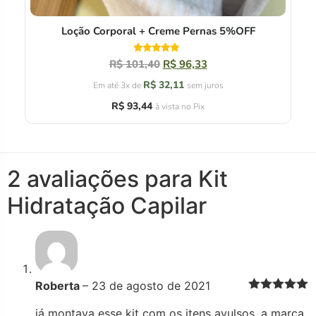
Loção Corporal + Creme Pernas 5%OFF
Avaliação
R$
101,40
R$
96,33
5.00
de 5
R$
32,11
Em até 3x de
sem juros
R$
93,44
à vista no Pix
2 avaliações para
Kit
Hidratação Capilar
Roberta
–
23 de agosto de 2021
Avaliação
5
de 5
já montava esse kit com os itens avulsos. a marca