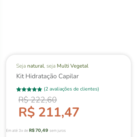
Seja
natural
, seja
Multi Vegetal
Kit Hidratação Capilar
(
2
avaliações de clientes)
Avaliado
2
R$
222,60
como
5.00
de 5, com
R$
211,47
baseado
em
avaliações
de clientes
R$
70,49
Em até 3x de
sem juros