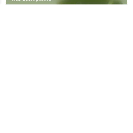
atendimento
(19) 99558-7393
(19) 3289-6369
atendimento@multivegetal.com
institucional
Sobre a MultiVegetal
Nosso Blog
Lojas onde comprar Multi Vegetal - Perto de Você
políticas
Política de Privacidade
Política de Troca e Devolução
Política de Frete
dicas
O que são Fitocosméticos?