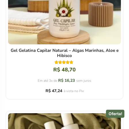
Gel Gelatina Capilar Natural – Algas Marinhas, Aloe e
Hibisco
Avaliação
R$
48,70
4.92
de 5
R$
16,23
Em até 3x de
sem juros
R$
47,24
à vista no Pix
Oferta!