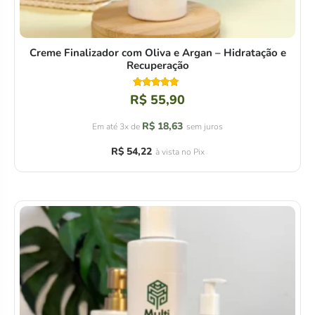
Creme Finalizador com Oliva e Argan – Hidratação e
Recuperação
Avaliação
R$
55,90
4.94
de 5
R$
18,63
Em até 3x de
sem juros
R$
54,22
à vista no Pix