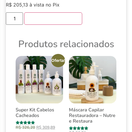
R$
205,13
à vista no Pix
Adicionar ao carrinho
Produtos relacionados
Oferta!
Super Kit Cabelos
Máscara Capilar
Cacheados
Restauradora – Nutre
e Restaura
R$
326,20
R$
309,89
Avaliação
5.00