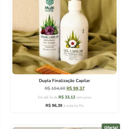
Dupla Finalização Capilar
R$
104,60
R$
99,37
R$
33,12
Em até 3x de
sem juros
R$
96,39
à vista no Pix
Oferta!