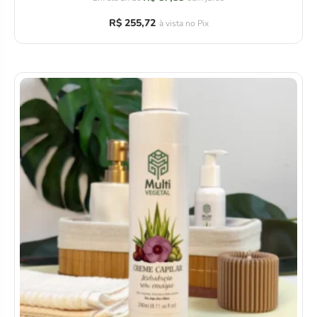
R$
255,72
à vista no Pix