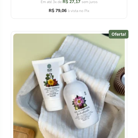
R$
27,17
Em até 3x de
sem juros
R$
79,06
à vista no Pix
Oferta!