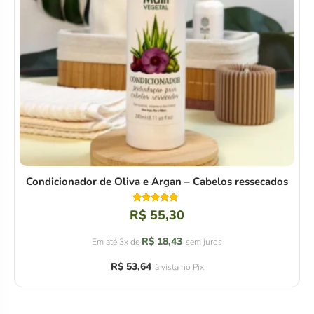
Condicionador de Oliva e Argan – Cabelos ressecados
Avaliação
R$
55,30
4.92
de 5
R$
18,43
Em até 3x de
sem juros
R$
53,64
à vista no Pix