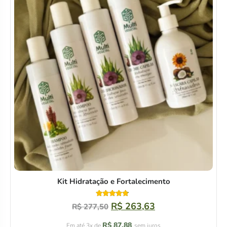
Kit Hidratação e Fortalecimento
Avaliação
R$
263,63
R$
277,50
4.50
de 5
R$
87,88
Em até 3x de
sem juros