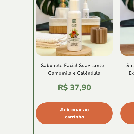
Sabonete Facial Suavizante –
Sab
Camomila e Calêndula
Ex
Avaliação
R$
37,90
4.94
de
5
Adicionar ao
carrinho