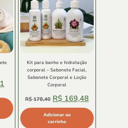
ete
Kit para banho e hidratação
corporal – Sabonete Facial,
Sabonete Corporal e Loção
1
Corporal
Avaliação
R$
169,48
5.00
R$
178,40
de
5
Adicionar ao
carrinho