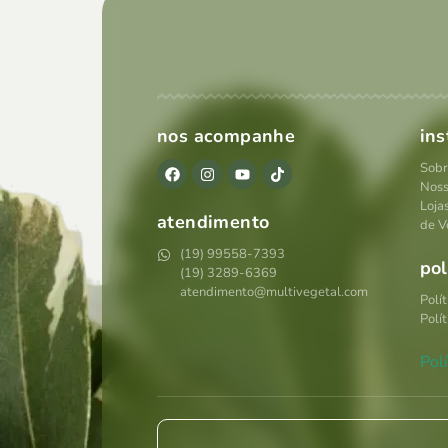
nos acompanhe
ins
Sobr
Noss
Loja
atendimento
de V
(19) 99558-7393
pol
(19) 3289-6369
atendimento@multivegetal.com
Polí
Polí
Polí