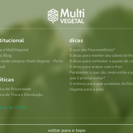
titucional
dicas
e a MultiVegetal
O que são Fitocosméticos?
o Blog
5 dicas para manter seu cabelo brilh
s onde comprar Multi Vegetal - Perto
8 dicas para combater a queda de c
ocê
5 dicas para acabar com o frizz
Parabenos: o que são, onde estão e 
que é preciso evitar?
íticas
5 motivos para usar produtos da Mul
tica de Privacidade
Vegetal para a pele
tica de Troca e Devolução
tica de Frete
voltar para o topo