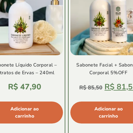
onete Líquido Corporal –
Sabonete Facial + Sabon
tratos de Ervas – 240ml
Corporal 5%OFF
Avaliação
Avaliação
R$
47,90
R$
81,5
4.88
5.00
R$
85,50
de
de
5
5
Adicionar ao
Adicionar ao
carrinho
carrinho