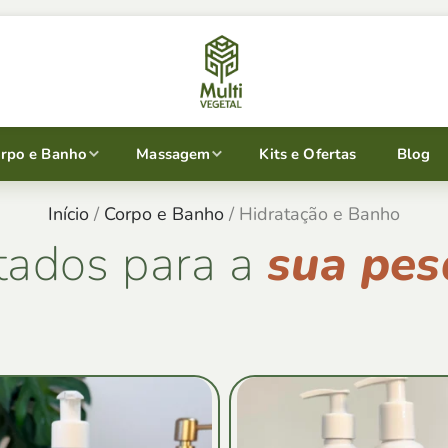
rpo e Banho
Massagem
Kits e Ofertas
Blog
Início
/
Corpo e Banho
/ Hidratação e Banho
tados para a
sua pes