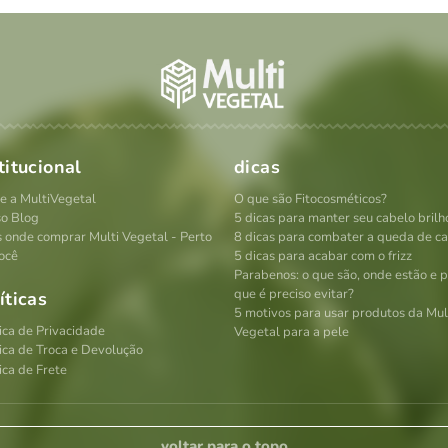
titucional
dicas
e a MultiVegetal
O que são Fitocosméticos?
o Blog
5 dicas para manter seu cabelo brilh
s onde comprar Multi Vegetal - Perto
8 dicas para combater a queda de c
ocê
5 dicas para acabar com o frizz
Parabenos: o que são, onde estão e 
que é preciso evitar?
íticas
5 motivos para usar produtos da Mul
tica de Privacidade
Vegetal para a pele
tica de Troca e Devolução
ica de Frete
voltar para o topo