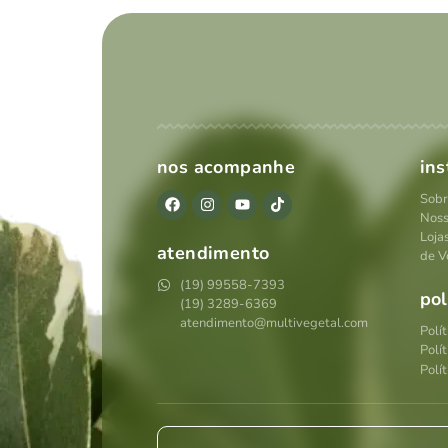
nos acompanhe
ins
Sobr
Noss
Loja
atendimento
de V
(19) 99558-7393
pol
(19) 3289-6369
atendimento@multivegetal.com
Polí
Polí
Polít