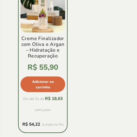
Creme Finalizador
com Oliva e Argan
– Hidratação e
Recuperação
Avaliação
R$
55,90
4.94
de
5
Adicionar ao
carrinho
R$
18,63
Em até 3x de
sem juros
R$
54,22
à vista no Pix