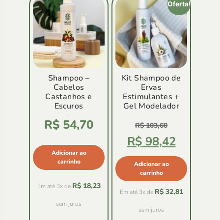
Oferta!
Shampoo –
Kit Shampoo de
Cabelos
Ervas
Castanhos e
Estimulantes +
Escuros
Gel Modelador
Avaliação
R$
54,70
4.83
R$
103,60
de
5
R$
98,42
Adicionar ao
carrinho
Adicionar ao
carrinho
R$
18,23
Em até 3x de
R$
32,81
Em até 3x de
sem juros
sem juros