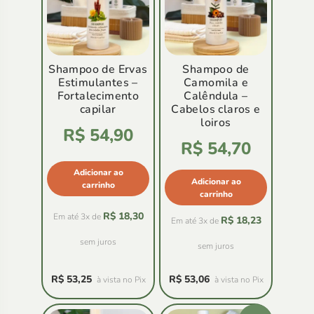
Shampoo de Ervas
Shampoo de
Estimulantes –
Camomila e
Fortalecimento
Calêndula –
capilar
Cabelos claros e
loiros
Avaliação
R$
54,90
5.00
de
5
Avaliação
R$
54,70
5.00
de
5
Adicionar ao
Adicionar ao
carrinho
carrinho
R$
18,30
Em até 3x de
R$
18,23
Em até 3x de
sem juros
sem juros
R$
53,25
R$
53,06
à vista no Pix
à vista no Pix