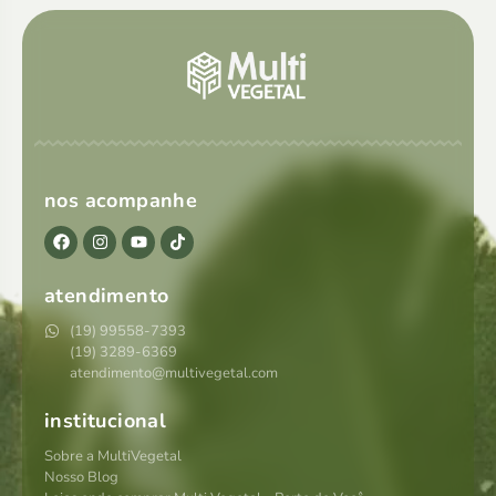
nos acompanhe
atendimento
(19) 99558-7393
(19) 3289-6369
atendimento@multivegetal.com
institucional
Sobre a MultiVegetal
Nosso Blog