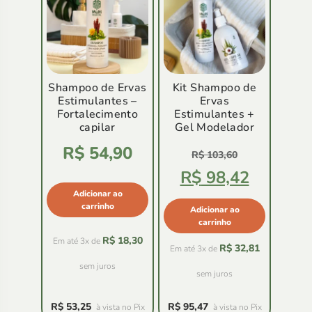
Shampoo de Ervas
Kit Shampoo de
Estimulantes –
Ervas
Fortalecimento
Estimulantes +
capilar
Gel Modelador
Avaliação
R$
54,90
5.00
R$
103,60
de
5
R$
98,42
Adicionar ao
carrinho
Adicionar ao
carrinho
R$
18,30
Em até 3x de
R$
32,81
Em até 3x de
sem juros
sem juros
R$
53,25
R$
95,47
à vista no Pix
à vista no Pix