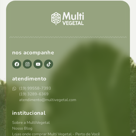
nos acompanhe
atendimento
(19) 99558-7393
(19) 3289-6369
atendimento@multivegetal.com
institucional
Sobre a MultiVegetal
Nosso Blog
Lojas onde comprar Multi Vegetal - Perto de Você