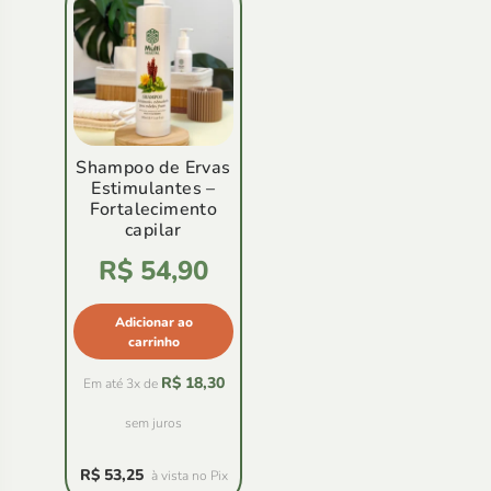
Shampoo de Ervas
Estimulantes –
Fortalecimento
capilar
Avaliação
R$
54,90
5.00
de
5
Adicionar ao
carrinho
R$
18,30
Em até 3x de
sem juros
R$
53,25
à vista no Pix