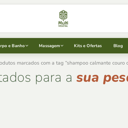
rpo e Banho
Massagem
Kits e Ofertas
Blog
rodutos marcados com a tag “shampoo calmante couro 
tados para a
sua pes