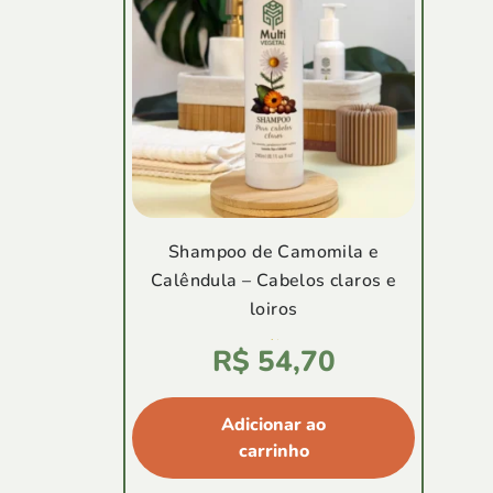
Shampoo de Camomila e
Calêndula – Cabelos claros e
loiros
Avaliação
R$
54,70
5.00
de
5
Adicionar ao
carrinho