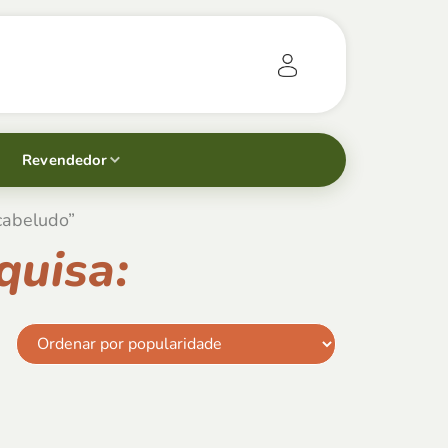
Revendedor
cabeludo”
quisa: