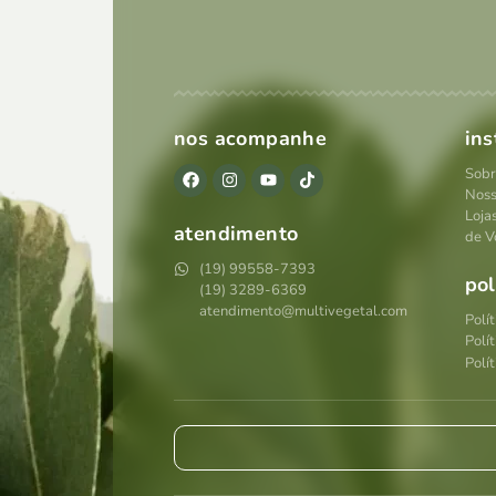
nos acompanhe
ins
Sobr
Noss
Loja
atendimento
de V
(19) 99558-7393
pol
(19) 3289-6369
atendimento@multivegetal.com
Polí
Polí
Polít