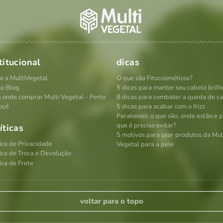
titucional
dicas
e a MultiVegetal
O que são Fitocosméticos?
o Blog
5 dicas para manter seu cabelo brilh
s onde comprar Multi Vegetal - Perto
8 dicas para combater a queda de c
ocê
5 dicas para acabar com o frizz
Parabenos: o que são, onde estão e 
que é preciso evitar?
íticas
5 motivos para usar produtos da Mul
tica de Privacidade
Vegetal para a pele
tica de Troca e Devolução
ica de Frete
voltar para o topo