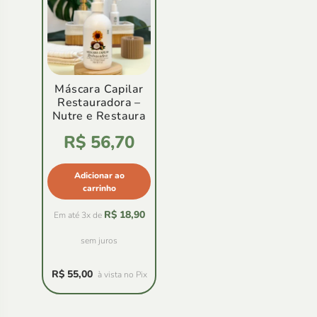
Máscara Capilar
Restauradora –
Nutre e Restaura
Avaliação
R$
56,70
4.78
de
5
Adicionar ao
carrinho
R$
18,90
Em até 3x de
sem juros
R$
55,00
à vista no Pix