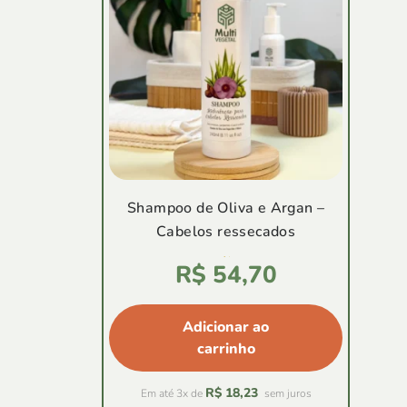
Shampoo de Oliva e Argan –
Cabelos ressecados
Avaliação
R$
54,70
4.80
de
5
Adicionar ao
carrinho
R$
18,23
Em até 3x de
sem juros