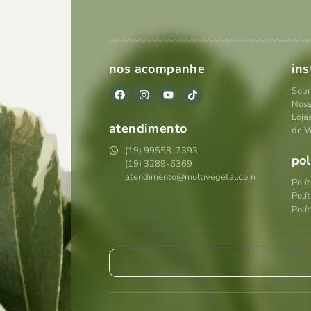
nos acompanhe
ins
Sobr
Noss
Loja
atendimento
de V
(19) 99558-7393
pol
(19) 3289-6369
atendimento@multivegetal.com
Polí
Polí
Polít