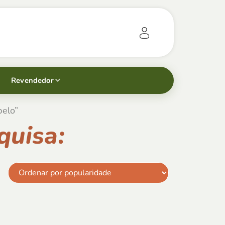
Revendedor
belo”
quisa: