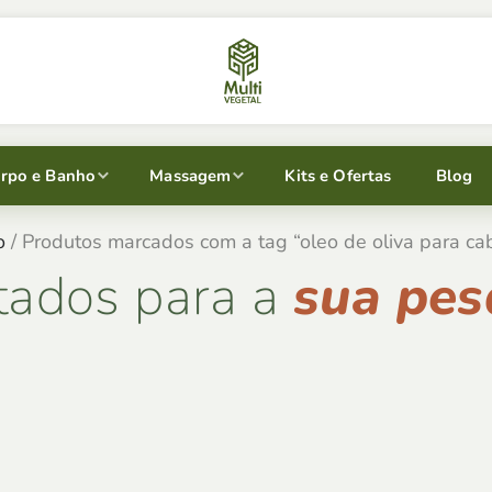
rpo e Banho
Massagem
Kits e Ofertas
Blog
o
/ Produtos marcados com a tag “oleo de oliva para ca
tados para a
sua pes