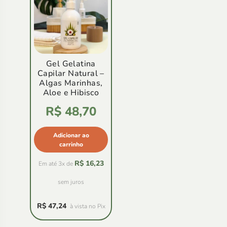
Gel Gelatina
Capilar Natural –
Algas Marinhas,
Aloe e Hibisco
Avaliação
R$
48,70
4.92
de
5
Adicionar ao
carrinho
R$
16,23
Em até 3x de
sem juros
R$
47,24
à vista no Pix