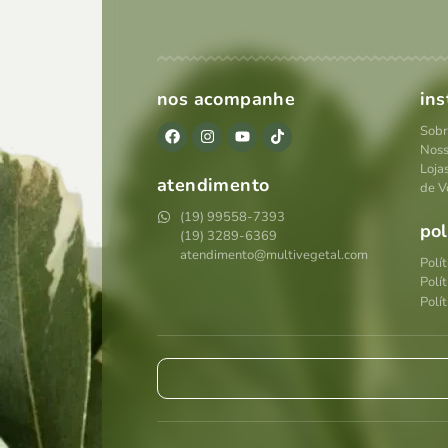
nos acompanhe
ins
Sobr
Noss
Loja
atendimento
de V
(19) 99558-7393
pol
(19) 3289-6369
atendimento@multivegetal.com
Polí
Polí
Polít