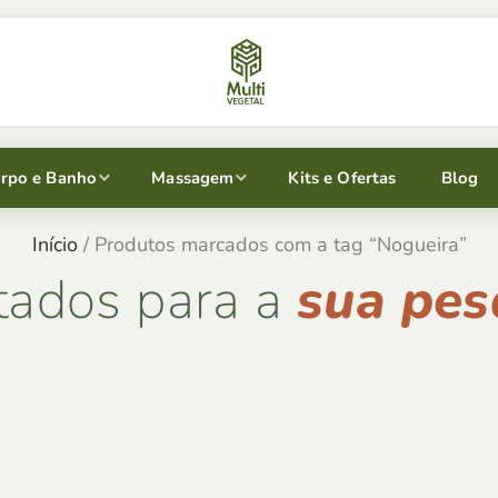
rpo e Banho
Massagem
Kits e Ofertas
Blog
Início
/ Produtos marcados com a tag “Nogueira”
tados para a
sua pes