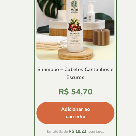
Shampoo – Cabelos Castanhos e
Escuros
Avaliação
R$
54,70
4.83
de
5
Adicionar ao
carrinho
R$
18,23
Em até 3x de
sem juros