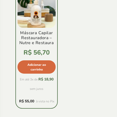
Máscara Capilar
Restauradora –
Nutre e Restaura
Avaliação
R$
56,70
4.78
de
5
Adicionar ao
carrinho
R$
18,90
Em até 3x de
sem juros
R$
55,00
à vista no Pix