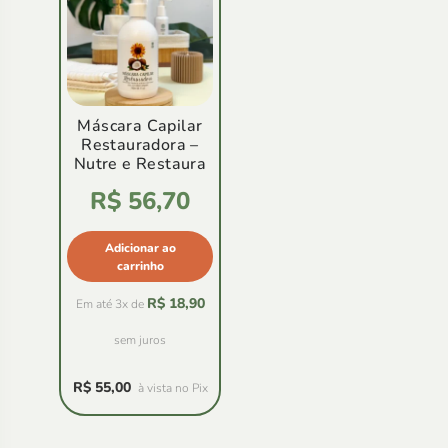
Máscara Capilar
Restauradora –
Nutre e Restaura
Avaliação
R$
56,70
4.78
de
5
Adicionar ao
carrinho
R$
18,90
Em até 3x de
sem juros
R$
55,00
à vista no Pix