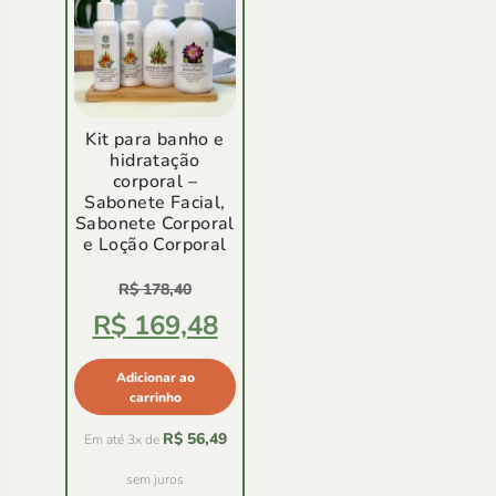
Kit para banho e
hidratação
corporal –
Sabonete Facial,
Sabonete Corporal
e Loção Corporal
Avaliação
5.00
R$
178,40
de
5
R$
169,48
Adicionar ao
carrinho
R$
56,49
Em até 3x de
sem juros