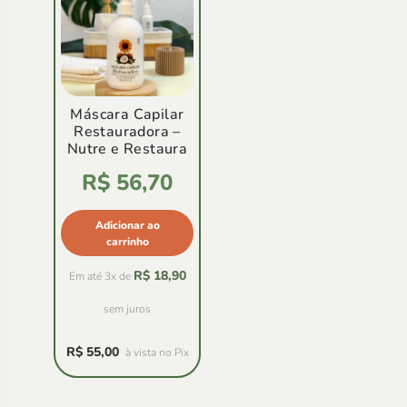
Máscara Capilar
Restauradora –
Nutre e Restaura
Avaliação
R$
56,70
4.78
de
5
Adicionar ao
carrinho
R$
18,90
Em até 3x de
sem juros
R$
55,00
à vista no Pix