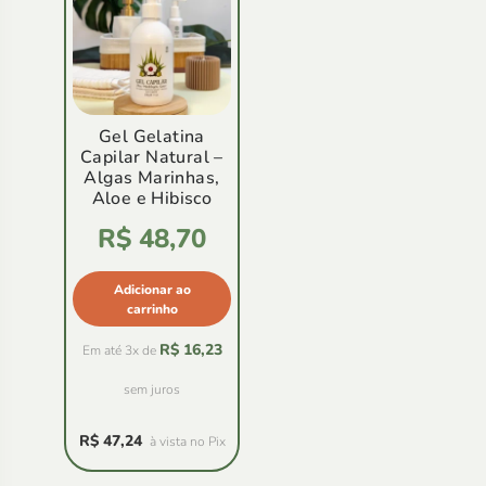
Gel Gelatina
Capilar Natural –
Algas Marinhas,
Aloe e Hibisco
Avaliação
R$
48,70
4.92
de
5
Adicionar ao
carrinho
R$
16,23
Em até 3x de
sem juros
R$
47,24
à vista no Pix