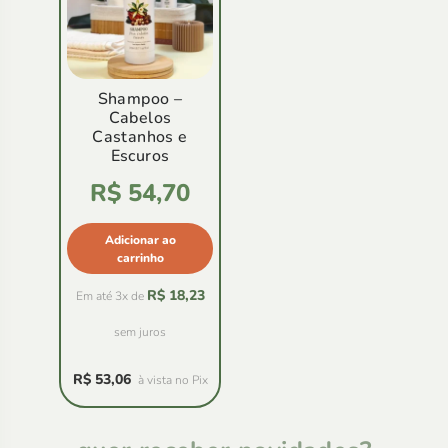
Shampoo –
Cabelos
Castanhos e
Escuros
Avaliação
R$
54,70
4.83
de
5
Adicionar ao
carrinho
R$
18,23
Em até 3x de
sem juros
R$
53,06
à vista no Pix