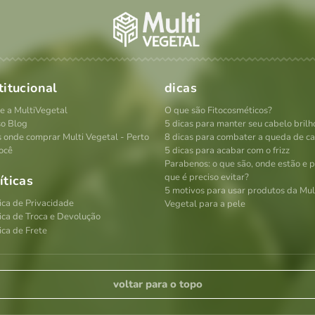
titucional
dicas
e a MultiVegetal
O que são Fitocosméticos?
o Blog
5 dicas para manter seu cabelo brilh
s onde comprar Multi Vegetal - Perto
8 dicas para combater a queda de c
ocê
5 dicas para acabar com o frizz
Parabenos: o que são, onde estão e 
que é preciso evitar?
íticas
5 motivos para usar produtos da Mul
tica de Privacidade
Vegetal para a pele
tica de Troca e Devolução
ica de Frete
voltar para o topo