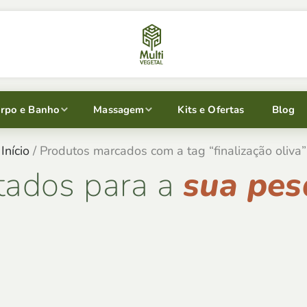
rpo e Banho
Massagem
Kits e Ofertas
Blog
Início
/ Produtos marcados com a tag “finalização oliva”
tados para a
sua pes