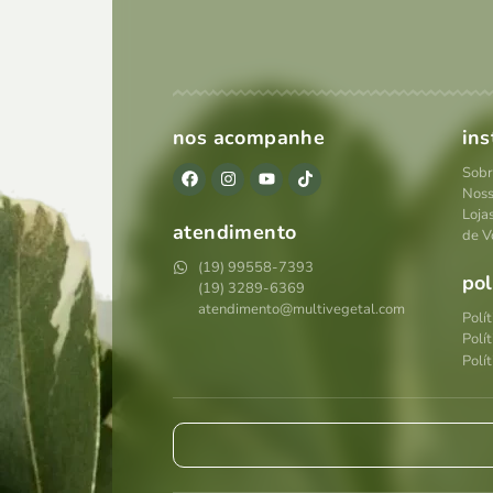
nos acompanhe
ins
Sobr
Noss
Loja
atendimento
de V
(19) 99558-7393
pol
(19) 3289-6369
atendimento@multivegetal.com
Polí
Polí
Polít