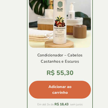
Condicionador – Cabelos
Castanhos e Escuros
Avaliação
R$
55,30
5.00
de
5
Adicionar ao
carrinho
R$
18,43
Em até 3x de
sem juros