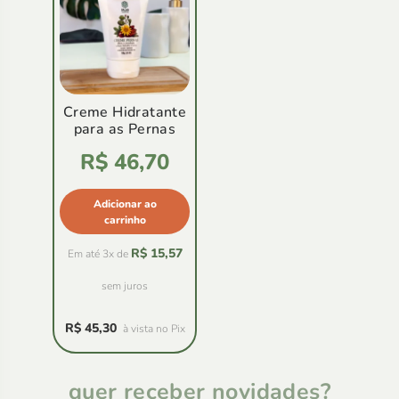
Creme Hidratante
para as Pernas
Avaliação
R$
46,70
4.86
de
5
Adicionar ao
carrinho
R$
15,57
Em até 3x de
sem juros
R$
45,30
à vista no Pix
quer receber novidades?