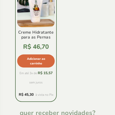
Creme Hidratante
para as Pernas
Avaliação
R$
46,70
4.86
de
5
Adicionar ao
carrinho
R$
15,57
Em até 3x de
sem juros
R$
45,30
à vista no Pix
quer receber novidades?