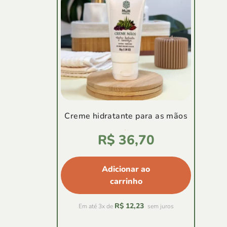
Creme hidratante para as mãos
Avaliação
R$
36,70
4.78
de
5
Adicionar ao
carrinho
R$
12,23
Em até 3x de
sem juros