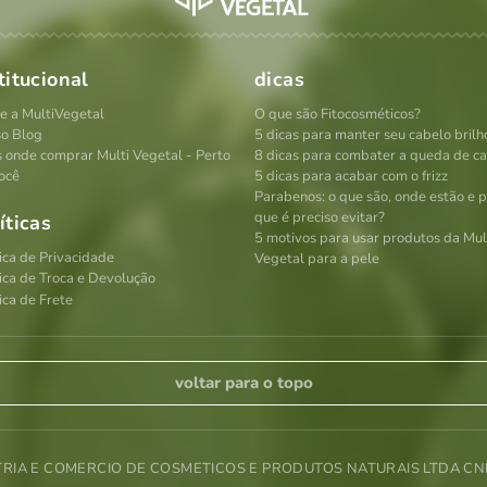
titucional
dicas
e a MultiVegetal
O que são Fitocosméticos?
o Blog
5 dicas para manter seu cabelo brilh
s onde comprar Multi Vegetal - Perto
8 dicas para combater a queda de c
ocê
5 dicas para acabar com o frizz
Parabenos: o que são, onde estão e 
que é preciso evitar?
íticas
5 motivos para usar produtos da Mul
tica de Privacidade
Vegetal para a pele
tica de Troca e Devolução
ica de Frete
voltar para o topo
TRIA E COMERCIO DE COSMETICOS E PRODUTOS NATURAIS LTDA CNPJ