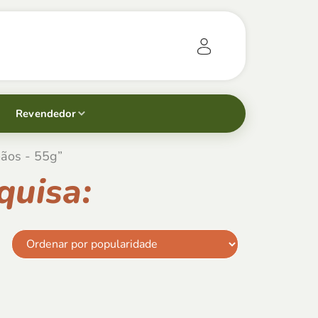
Revendedor
mãos - 55g”
quisa: