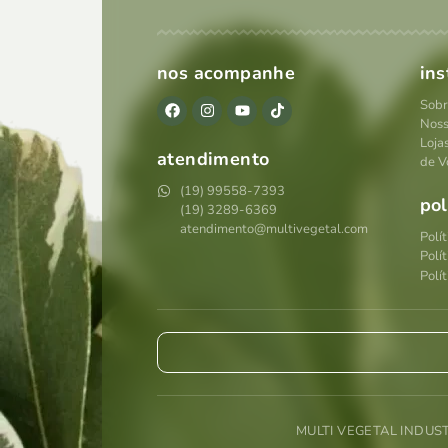
nos acompanhe
ins
Sobr
Noss
Loja
atendimento
de V
(19) 99558-7393
pol
(19) 3289-6369
atendimento@multivegetal.com
Polí
Polí
Polít
MULTI VEGETAL INDUS