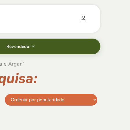
Revendedor
a e Argan”
quisa: