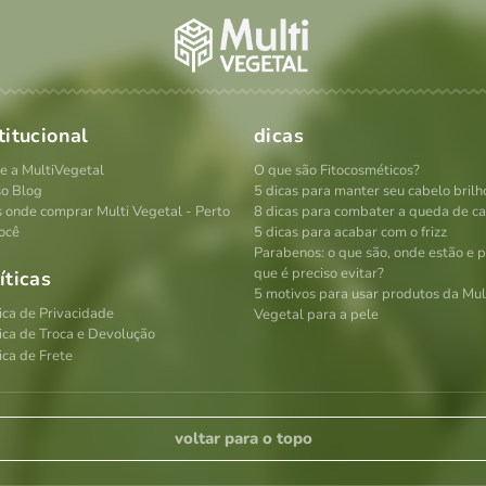
titucional
dicas
e a MultiVegetal
O que são Fitocosméticos?
o Blog
5 dicas para manter seu cabelo brilh
s onde comprar Multi Vegetal - Perto
8 dicas para combater a queda de c
ocê
5 dicas para acabar com o frizz
Parabenos: o que são, onde estão e 
que é preciso evitar?
íticas
5 motivos para usar produtos da Mul
tica de Privacidade
Vegetal para a pele
tica de Troca e Devolução
ica de Frete
voltar para o topo