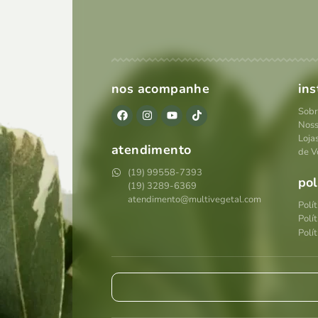
nos acompanhe
ins
Sobr
Noss
Loja
atendimento
de V
(19) 99558-7393
pol
(19) 3289-6369
atendimento@multivegetal.com
Polí
Polí
Polít