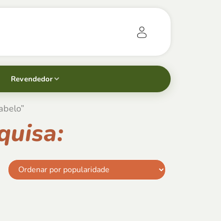
Revendedor
abelo”
quisa: