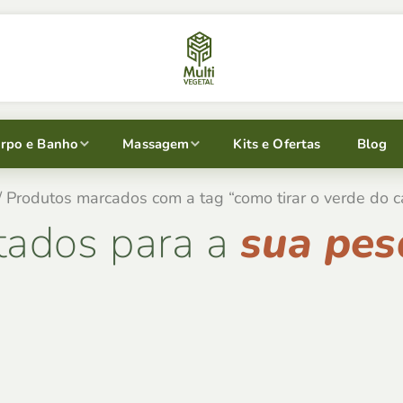
rpo e Banho
Massagem
Kits e Ofertas
Blog
/ Produtos marcados com a tag “como tirar o verde do c
tados para a
sua pes