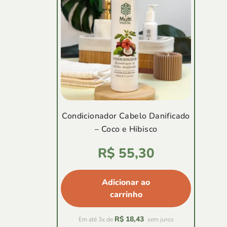
Condicionador Cabelo Danificado
– Coco e Hibisco
Avaliação
R$
55,30
4.88
de
5
Adicionar ao
carrinho
R$
18,43
Em até 3x de
sem juros