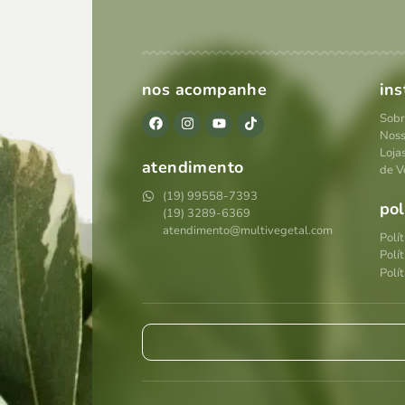
nos acompanhe
ins
Sobr
Noss
Loja
atendimento
de V
(19) 99558-7393
pol
(19) 3289-6369
atendimento@multivegetal.com
Polí
Polí
Polít