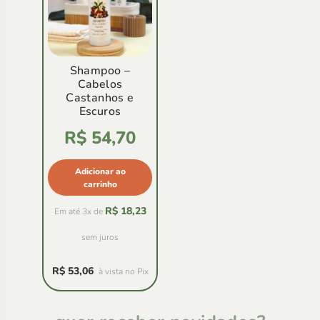
Shampoo –
Cabelos
Castanhos e
Escuros
Avaliação
R$
54,70
4.83
de
5
Adicionar ao
carrinho
R$
18,23
Em até 3x de
sem juros
R$
53,06
à vista no Pix