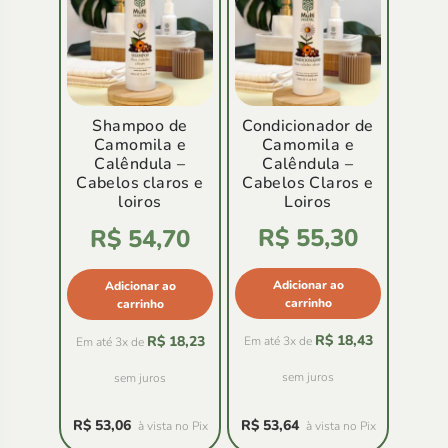
Shampoo de
Condicionador de
Camomila e
Camomila e
Calêndula –
Calêndula –
Cabelos claros e
Cabelos Claros e
loiros
Loiros
R$
55,30
Avaliação
R$
54,70
5.00
de
5
Adicionar ao
Adicionar ao
carrinho
carrinho
R$
18,43
R$
18,23
Em até 3x de
Em até 3x de
sem juros
sem juros
R$
53,06
R$
53,64
à vista no Pix
à vista no Pix