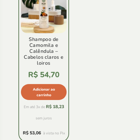
Shampoo de
Camomila e
Calêndula –
Cabelos claros e
loiros
Avaliação
R$
54,70
5.00
de
5
Adicionar ao
carrinho
R$
18,23
Em até 3x de
sem juros
R$
53,06
à vista no Pix