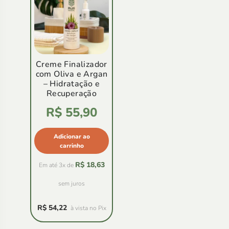
Creme Finalizador
com Oliva e Argan
– Hidratação e
Recuperação
Avaliação
R$
55,90
4.94
de
5
Adicionar ao
carrinho
R$
18,63
Em até 3x de
sem juros
R$
54,22
à vista no Pix