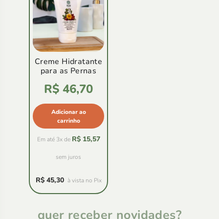
Creme Hidratante
para as Pernas
Avaliação
R$
46,70
4.86
de
5
Adicionar ao
carrinho
R$
15,57
Em até 3x de
sem juros
R$
45,30
à vista no Pix
quer receber novidades?