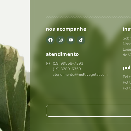
nos acompanhe
ins
Sobr
Noss
Loja
atendimento
de V
(19) 99558-7393
pol
(19) 3289-6369
atendimento@multivegetal.com
Polí
Polí
Polít