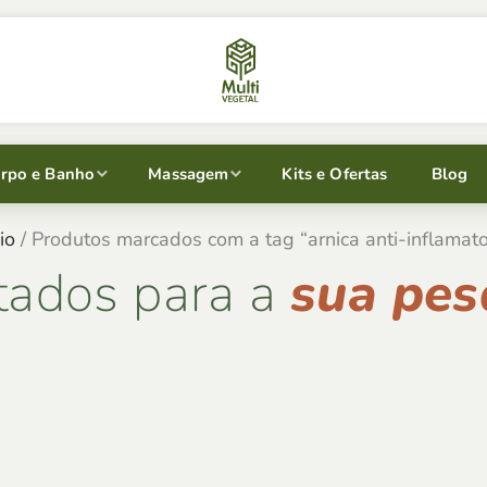
rpo e Banho
Massagem
Kits e Ofertas
Blog
io
/ Produtos marcados com a tag “arnica anti-inflamato
tados para a
sua pes