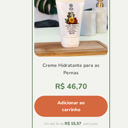
Creme Hidratante para as
Pernas
Avaliação
R$
46,70
4.86
de
5
Adicionar ao
carrinho
R$
15,57
Em até 3x de
sem juros