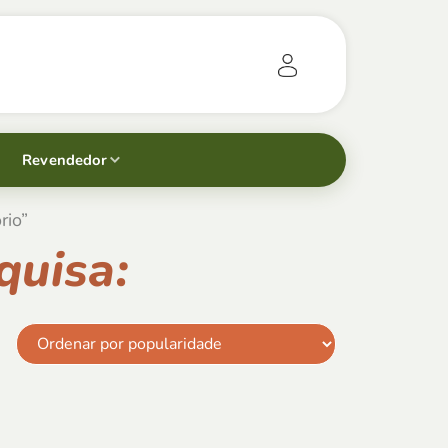
Revendedor
rio”
quisa: