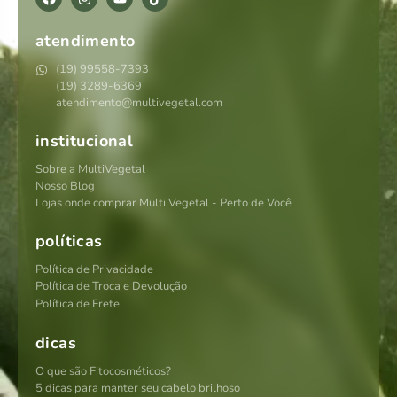
atendimento
(19) 99558-7393
(19) 3289-6369
atendimento@multivegetal.com
institucional
Sobre a MultiVegetal
Nosso Blog
Lojas onde comprar Multi Vegetal - Perto de Você
políticas
Política de Privacidade
Política de Troca e Devolução
Política de Frete
dicas
O que são Fitocosméticos?
5 dicas para manter seu cabelo brilhoso