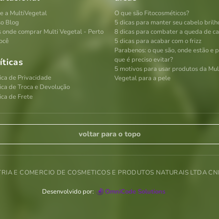
e a MultiVegetal
O que são Fitocosméticos?
o Blog
5 dicas para manter seu cabelo brilh
s onde comprar Multi Vegetal - Perto
8 dicas para combater a queda de c
ocê
5 dicas para acabar com o frizz
Parabenos: o que são, onde estão e 
que é preciso evitar?
íticas
5 motivos para usar produtos da Mul
tica de Privacidade
Vegetal para a pele
tica de Troca e Devolução
ica de Frete
voltar para o topo
TRIA E COMERCIO DE COSMETICOS E PRODUTOS NATURAIS LTDA CNPJ
Desenvolvido por:
OmniCode Solutions