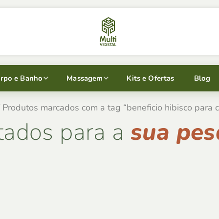
rpo e Banho
Massagem
Kits e Ofertas
Blog
 Produtos marcados com a tag “beneficio hibisco para 
tados para a
sua pes