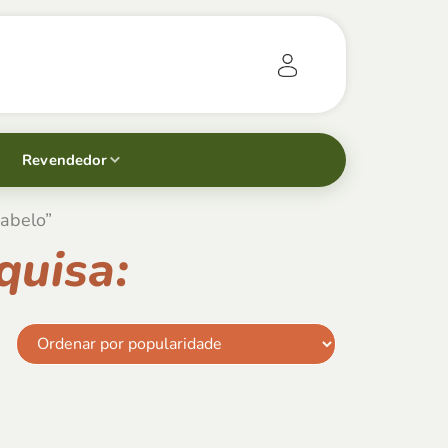
Revendedor
cabelo”
quisa: