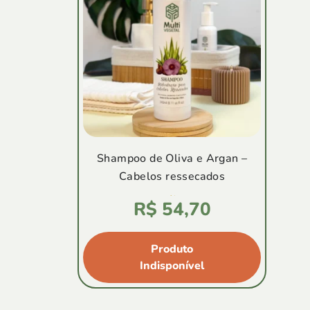
Shampoo de Oliva e Argan –
Cabelos ressecados
Avaliação
R$
54,70
4.80
de
5
Produto
Indisponível