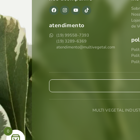
Sobr
Noss
Loja
atendimento
de V
(19) 99558-7393
pol
(19) 3289-6369
atendimento@multivegetal.com
Polí
Polí
Polít
MULTI VEGETAL INDUS
0