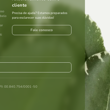
cliente
oso
Precisa de ajuda? Estamos preparados
abelo
para esclarecer suas dúvidas!
por
Fale conosco
ti
: 00.840.754/0001-50