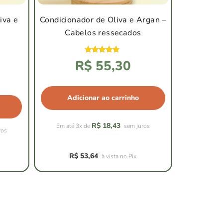
iva e
Condicionador de Oliva e Argan –
e
Cabelos ressecados
Avaliação
R$
55,30
4.92
de 5
Adicionar ao carrinho
R$
18,43
Em até 3x de
sem juros
ros
R$
53,64
à vista no Pix