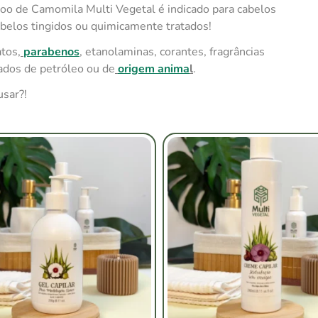
oo de Camomila Multi Vegetal é indicado para cabelos
cabelos tingidos ou quimicamente tratados!
atos,
parabenos
, etanolaminas, corantes, fragrâncias
ivados de petróleo ou de
origem anima
l
.
usar?!