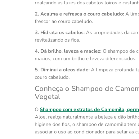
realçando as luzes dos cabelos loiros e castanh
2. Acalma e refresca o couro cabeludo:
A lim
frescor ao couro cabeludo.
3. Hidrata os cabelos:
As propriedades da camo
revitalizando os fios.
4. Dá brilho, leveza e maciez:
O shampoo de ca
macios, com um brilho e leveza diferenciados.
5
.
Diminui a oleosidade:
A limpeza profunda ta
couro cabeludo.
Conheça o Shampoo de Camomil
Vegetal
O
Shampoo com extratos de Camomila, germe
Aloe, realça naturalmente a beleza e dão brilh
higiene dos fios, o shampoo de camomila tem o 
associar o uso ao condicionador para selar as c