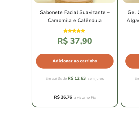
Sabonete Facial Suavizante –
Gel 
Camomila e Calêndula
Alga
Avaliação
R$
37,90
4.94
de 5
Adicionar ao carrinho
R$
12,63
Em até 3x de
sem juros
Em
R$
36,76
à vista no Pix