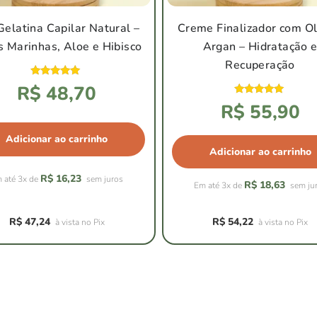
Gelatina Capilar Natural –
Creme Finalizador com Ol
s Marinhas, Aloe e Hibisco
Argan – Hidratação 
Recuperação
Avaliação
R$
48,70
4.92
de 5
Avaliação
R$
55,90
4.94
de 5
Adicionar ao carrinho
Adicionar ao carrinho
R$
16,23
 até 3x de
sem juros
R$
18,63
Em até 3x de
sem ju
R$
47,24
R$
54,22
à vista no Pix
à vista no Pix